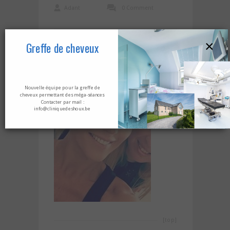
Adant
0 Comment
×
Greffe de cheveux
Nouvelle équipe pour la greffe de
cheveux permettant des méga-séances
Contacter par mail :
info@cliniquedeshoux.be
[top]