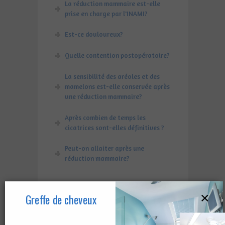
La réduction mammaire est-elle
prise en charge par l'INAMI?
Est-ce douloureux?
Quelle contention postopératoire?
La sensibilité des aréoles et des
mamelons est-elle conservée après
une réduction mammaire?
Après combien de temps les
cicatrices sont-elles définitives ?
Peut-on allaiter après une
réduction mammaire?
Galerie:
×
Greffe de cheveux