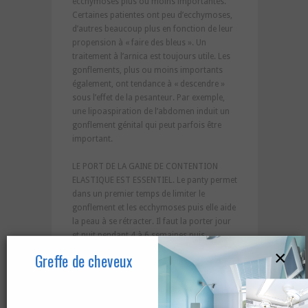
ecchymoses plus ou moins importantes.
Certaines patientes ont peu d’ecchymoses,
d’autres beaucoup plus en fonction de leur
propension à « faire des bleus ». Un
traitement à l’arnica est toujours utile. Les
gonflements, plus ou moins importants
également, ont tendance à « descendre »
sous l’effet de la pesanteur. Par exemple,
une lipoaspiration de l’abdomen induit un
gonflement génital qui peut parfois être
important.
LE PORT DE LA GAINE DE CONTENTION
ELASTIQUE EST ESSENTIEL. Le panty permet
dans un premier temps de limiter le
gonflement et les ecchymoses puis elle aide
la peau à se rétracter. Il faut la porter jour
et nuit pendant 4 à 6 semaines puis
uniquement la nuit pendant 2 à 3 semaines.
×
Greffe de cheveux
Cette gaine doit être parfaitement adaptée
et sera soigneusement choisie avant
l’intervention.