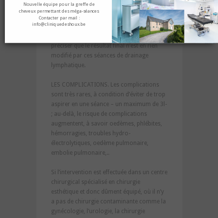
Nouvelle équipe pour la greffe de
Des séances de drainage lymphatique, à
cheveux permettant des méga-séances
raison de 2 ou 3 par semaine, peuvent être
Contacter par mail :
info@cliniquedeshoux.be
réalisées après l’intervention pour accélérer
la récupération tissulaire. Il faut toutefois
préciser que le résultat final n’est en rien
modifié par ces séances de drainage
lymphatique.
LES COMPLICATIONS. Les complications
sont très rares, à condition d’éviter de trop
aspirer en une séance – un maximum de 3l-
; au-delà, le risque de complications
augmentent, à savoir oedèmes, phlébites,
hémorragies, troubles hydro-
électrolytiques, oedème pulmonaire,
embolie pulmonaire,..
Si l’intervention est effectuée dans un centre
chirurgical spécialisé en chirurgie
esthétique et donc dûment équipé, où il n’y
a pas de chirurgie contaminante comme la
gynécologie, l’urologie, la chirurgie