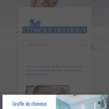
Vous êtes ici:
Home
/
Clinique esthétique à Huy
/
Chirurgie Esthétique des seins
/
Augmentation
mammaire à Liège
/
×
Greffe de cheveux