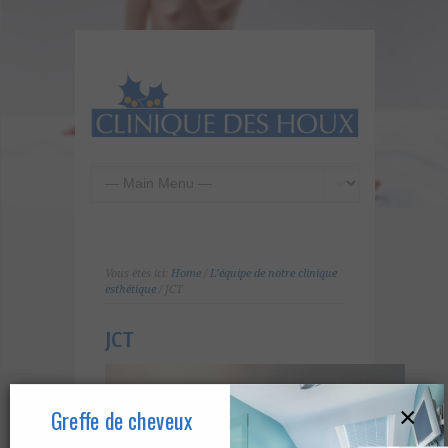
Vous êtes ici:
Home
/
L’équipe de notre clinique
esthétique
/ JCT
JCT
×
Greffe de cheveux