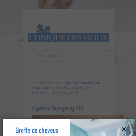
Vous êtes ici:
Home
/
Chirurgie Esthétique du
visage
/
Blépharoplasties – plasties des
paupières –
/ Eyelid Surgery 05
Eyelid Surgery 05
×
Greffe de cheveux